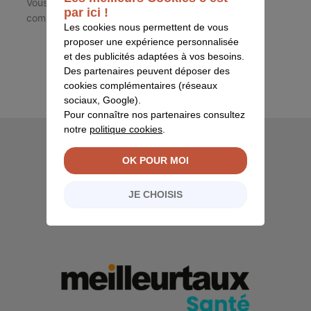
Vous devez
vous connecter
pour publier un
par ici !
commentaire.
Les cookies nous permettent de vous
proposer une expérience personnalisée
et des publicités adaptées à vos besoins.
Des partenaires peuvent déposer des
cookies complémentaires (réseaux
sociaux, Google).
Pour connaître nos partenaires consultez
notre
politique cookies
.
Qui sommes-nous ?
OK POUR MOI
Comment souscrire ?
JE CHOISIS
Questions fréquentes
Contactez-nous