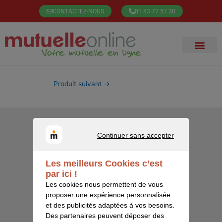
Aller
CONTACTEZ-NOUS
01 83 77 57 30
au
contenu
Produit suivant
→
Qui sommes-nous ?
Continuer sans accepter
CONTINUER SANS ACCEPTER
Comment souscrire ?
Les meilleurs Cookies c’est
Questions fréquentes
par ici !
Contactez-nous
Les cookies nous permettent de vous
proposer une expérience personnalisée
et des publicités adaptées à vos besoins.
Des partenaires peuvent déposer des