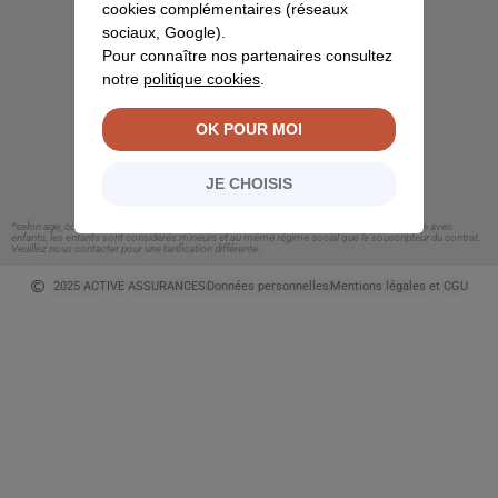
cookies complémentaires (réseaux
sociaux, Google).
Pour connaître nos partenaires consultez
notre
politique cookies
.
Mutuelle Online
une marque de Meilleurtaux
OK POUR MOI
95 rue du d’Amsterdam
75008 Paris
JE CHOISIS
*selon age, composition familiale et formule choisie. En cas de tarification pour une famille avec
enfants, les enfants sont considérés mineurs et au même régime social que le souscripteur du contrat.
Veuillez nous contacter pour une tarification différente.
2025 ACTIVE ASSURANCES
Données personnelles
Mentions légales et CGU