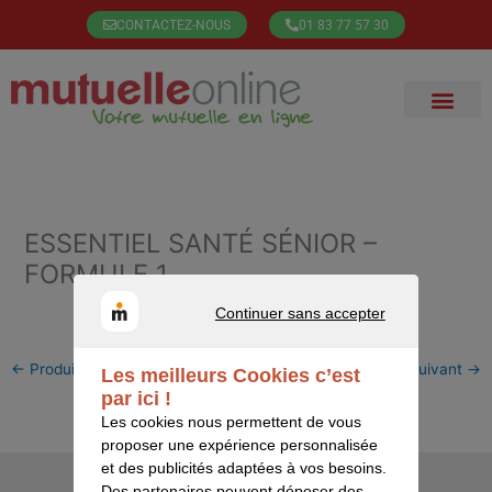
Aller
CONTACTEZ-NOUS
01 83 77 57 30
au
contenu
ESSENTIEL SANTÉ SÉNIOR –
FORMULE 1
Continuer sans accepter
CONTINUER SANS ACCEPTER
←
Produit précédent
Produit suivant
→
Les meilleurs Cookies c’est
par ici !
Les cookies nous permettent de vous
proposer une expérience personnalisée
et des publicités adaptées à vos besoins.
Des partenaires peuvent déposer des